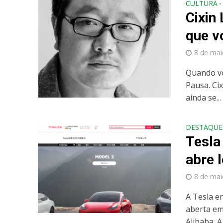
CULTURA
•
Cixin 
que v
8 de mai
Quando vo
Pausa. Cix
ainda se...
DESTAQUE
Tesla
abre 
8 de mai
A Tesla en
aberta em
Alibaba. A.