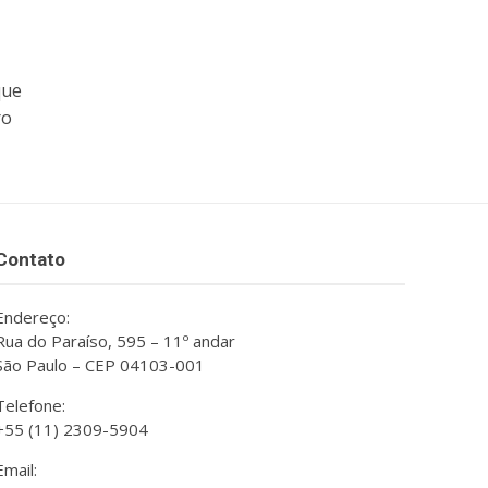
que
ro
Contato
Endereço:
Rua do Paraíso, 595 – 11º andar
São Paulo – CEP 04103-001
Telefone:
+55 (11) 2309-5904
Email: