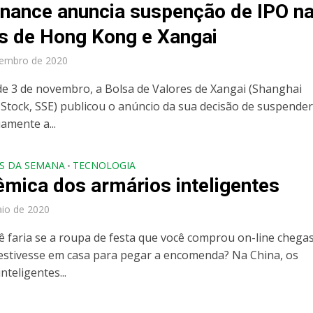
inance anuncia suspenção de IPO n
s de Hong Kong e Xangai
vembro de 2020
de 3 de novembro, a Bolsa de Valores de Xangai (Shanghai
Stock, SSE) publicou o anúncio da sua decisão de suspende
amente a...
S DA SEMANA
TECNOLOGIA
•
êmica dos armários inteligentes
io de 2020
ê faria se a roupa de festa que você comprou on-line chega
estivesse em casa para pegar a encomenda? Na China, os
nteligentes...