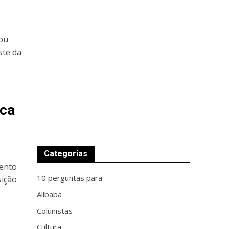
tou
ste da
ica
Categorias
mento
10 perguntas para
sição
Alibaba
Colunistas
Cultura