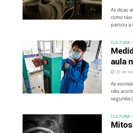
As dicas 
como táxi
passou a 
CULTURA
•
Medid
aula 
30 de ab
As escola
não acont
segunda o
CULTURA
•
Mitos