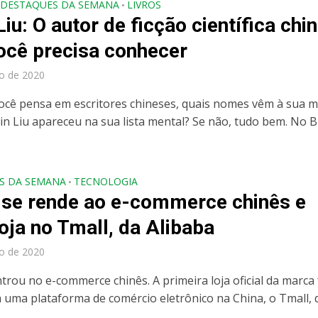
DESTAQUES DA SEMANA
LIVROS
•
Liu: O autor de ficção científica chi
ocê precisa conhecer
o de 2020
cê pensa em escritores chineses, quais nomes vêm à sua 
in Liu apareceu na sua lista mental? Se não, tudo bem. No Br
S DA SEMANA
TECNOLOGIA
•
 se rende ao e-commerce chinês e
loja no Tmall, da Alibaba
o de 2020
trou no e-commerce chinês. A primeira loja oficial da marca 
 uma plataforma de comércio eletrônico na China, o Tmall, 
..