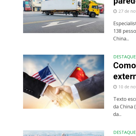
pared
27 de n
Especiali
138 pesso
China...
DESTAQUE
Como 
exter
10 de n
Texto esc
da China 
da...
DESTAQUE