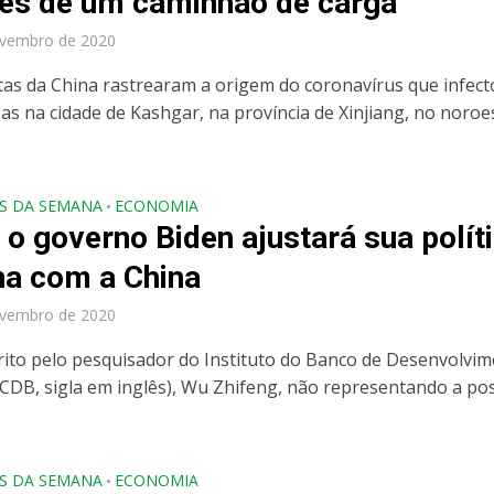
es de um caminhão de carga
ovembro de 2020
stas da China rastrearam a origem do coronavírus que infec
as na cidade de Kashgar, na província de Xinjiang, no noroe
S DA SEMANA
ECONOMIA
•
o governo Biden ajustará sua polít
na com a China
ovembro de 2020
rito pelo pesquisador do Instituto do Banco de Desenvolvi
(CDB, sigla em inglês), Wu Zhifeng, não representando a po
S DA SEMANA
ECONOMIA
•