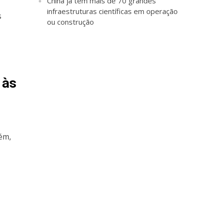
China já tem mais de 70 grandes
infraestruturas científicas em operação
s
ou construção
 às
rém,