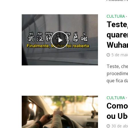
CULTURA
•
Teste
quare
Wuha
5 de mai
Teste, ch
procedime
que fica da
CULTURA
•
Como 
ou Ub
30 de ab