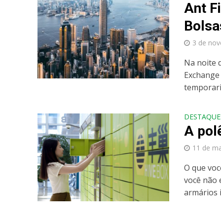
Ant F
Bolsa
3 de no
Na noite 
Exchange 
temporari
DESTAQUE
A pol
11 de ma
O que voc
você não 
armários i