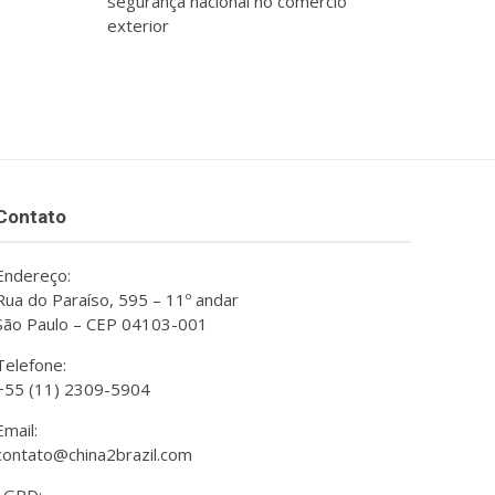
segurança nacional no comércio
exterior
Contato
Endereço:
Rua do Paraíso, 595 – 11º andar
São Paulo – CEP 04103-001
Telefone:
+55 (11) 2309-5904
Email:
contato@china2brazil.com