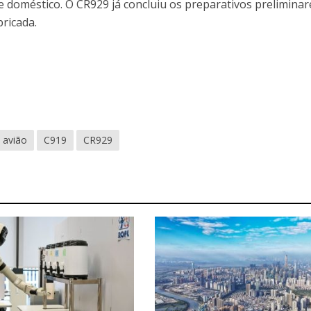
e doméstico. O CR929 já concluiu os preparativos preliminar
bricada.
avião
C919
CR929