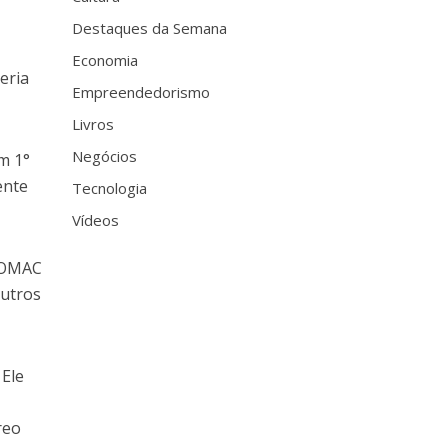
Destaques da Semana
Economia
eria
Empreendedorismo
Livros
Negócios
m 1°
ente
Tecnologia
Vídeos
 COMAC
outros
 Ele
reo