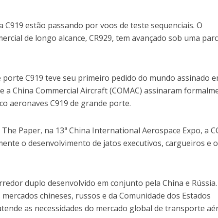
a C919 estão passando por voos de teste sequenciais. O
ercial de longo alcance, CR929, tem avançado sob uma parc
 porte C919 teve seu primeiro pedido do mundo assinado e
r e a China Commercial Aircraft (COMAC) assinaram formalm
co aeronaves C919 de grande porte.
al The Paper, na 13ª China International Aerospace Expo, a
amente o desenvolvimento de jatos executivos, cargueiros e 
orredor duplo desenvolvido em conjunto pela China e Rússia.
s mercados chineses, russos e da Comunidade dos Estados
 atende as necessidades do mercado global de transporte aé