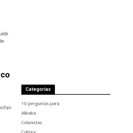
dade
de
ico
Categorias
10 perguntas para
rbofan
Alibaba
a
Colunistas
Cultura