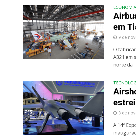
ECONOMI
Airbu
em Ti
9 de no
O fabrica
A321 em s
norte da...
TECNOLOG
​​Air
estre
8 de no
A 14ª Exp
inaugurad