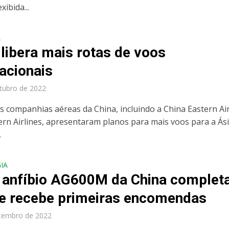
xibida...
A
 libera mais rotas de voos
nacionais
tubro de 2022
s companhias aéreas da China, incluindo a China Eastern Air
ern Airlines, apresentaram planos para mais voos para a Ási
.
IA
vião anfíbio AG600M da China complet
 e recebe primeiras encomendas
tembro de 2022