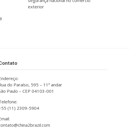
segurança nacional no comércio
exterior
e
Contato
Endereço:
Rua do Paraíso, 595 – 11º andar
São Paulo – CEP 04103-001
Telefone:
+55 (11) 2309-5904
Email:
contato@china2brazil.com