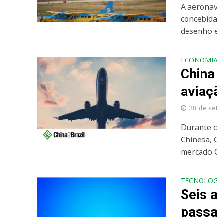
A aeronav
concebida
desenho e
ECONOMI
China
aviaç
28 de se
Durante o
Chinesa, 
mercado C
TECNOLOG
Seis 
passa