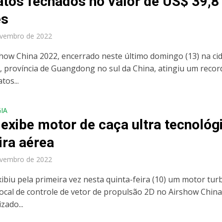
atos fechados no valor de US$ 39,8
es
ovembro de 2022
show China 2022, encerrado neste último domingo (13) na ci
, província de Guangdong no sul da China, atingiu um recor
tos...
IA
exibe mot​​or de caça ultra tecnológ
ira aérea
ovembro de 2022
xibiu pela primeira vez nesta quinta-feira (10) um motor tu
cal de controle de vetor de propulsão 2D no Airshow Chin
zado...