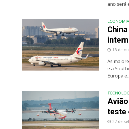
ano será e
ECONOMI
China
inter
18 de ou
As maiore
e a South
Europa e..
TECNOLOG
​​​​A
teste
27 de se