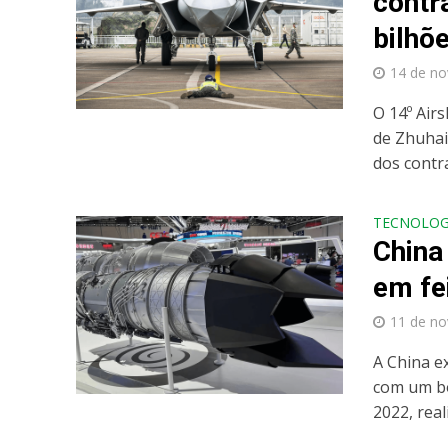
contr
bilhõ
14 de n
O 14º Air
de Zhuhai
dos contra
TECNOLOG
China 
em fe
11 de n
A China e
com um bo
2022, reali