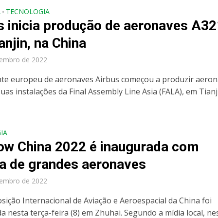
A
TECNOLOGIA
•
s inicia produção de aeronaves A32
anjin, na China
vembro de 2022
nte europeu de aeronaves Airbus começou a produzir aero
uas instalações da Final Assembly Line Asia (FALA), em Tianj
IA
show China 2022 é inaugurada com
ia de grandes aeronaves
vembro de 2022
osição Internacional de Aviação e Aeroespacial da China foi
a nesta terça-feira (8) em Zhuhai. Segundo a mídia local, ne