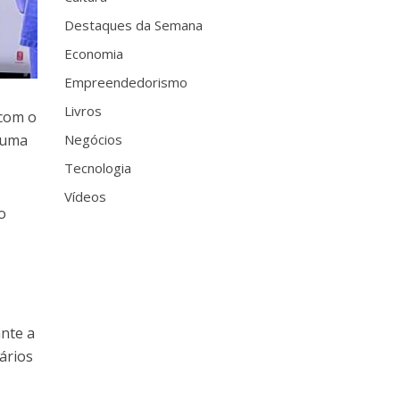
Destaques da Semana
Economia
Empreendedorismo
Livros
 com o
m uma
Negócios
Tecnologia
Vídeos
o
nte a
ários