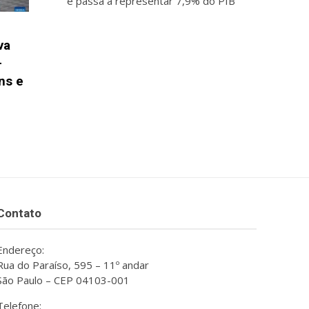
e passa a representar 7,9% do PIB
va
-
ns e
Contato
Endereço:
Rua do Paraíso, 595 – 11º andar
São Paulo – CEP 04103-001
Telefone: