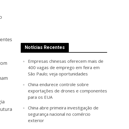
o
ientes
Notícias Recentes
Empresas chinesas oferecem mais de
 com
400 vagas de emprego em feira em
São Paulo; veja oportunidades
nham
China endurece controle sobre
exportações de drones e componentes
para os EUA
gia
China abre primeira investigação de
rutura
segurança nacional no comércio
exterior