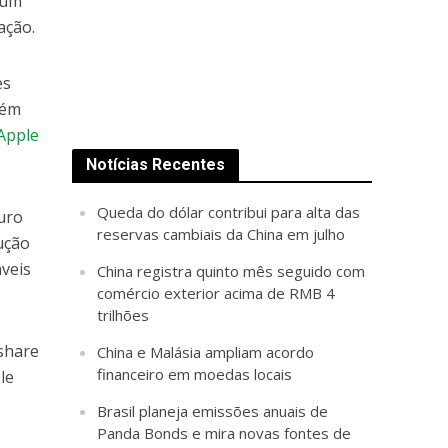
 um
ação.
es
bém
Apple
Notícias Recentes
Queda do dólar contribui para alta das
turo
reservas cambiais da China em julho
ução
áveis
China registra quinto mês seguido com
comércio exterior acima de RMB 4
trilhões
xshare
China e Malásia ampliam acordo
financeiro em moedas locais
le
Brasil planeja emissões anuais de
Panda Bonds e mira novas fontes de