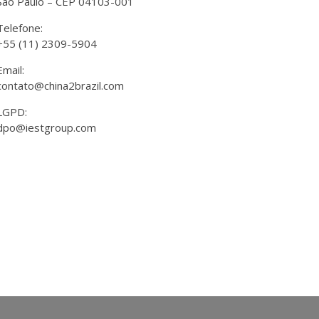
São Paulo – CEP 04103-001
Telefone:
+55 (11) 2309-5904
Email:
contato@china2brazil.com
LGPD:
dpo@iestgroup.com