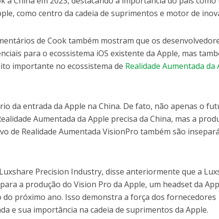
ook à China em 2023, destacando a importância do país como
pple, como centro da cadeia de suprimentos e motor de inov
comentários de Cook também mostram que os desenvolvedor
nciais para o ecossistema iOS existente da Apple, mas tam
to importante no ecossistema de
Realidade Aumentada da 
rio da entrada da Apple na China. De fato, não apenas o fu
ealidade Aumentada da Apple precisa da China, mas a prod
itivo de Realidade Aumentada VisionPro também são insepar
Luxshare Precision Industry, disse anteriormente que a Lu
 para a produção do Vision Pro da Apple, um headset da App
io do próximo ano. Isso demonstra a força dos fornecedores
ada e sua importância na cadeia de suprimentos da Apple.