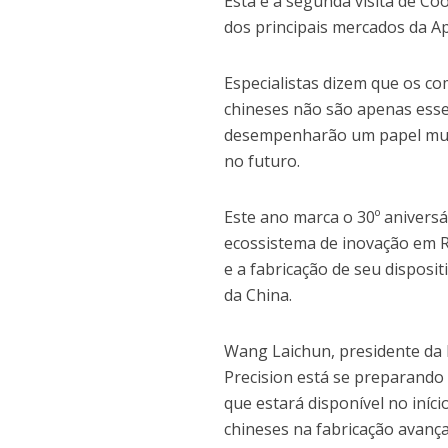
Esta é a segunda visita de C
dos principais mercados da A
Especialistas dizem que os 
chineses não são apenas esse
desempenharão um papel mui
no futuro.
Este ano marca o 30º aniversá
ecossistema de inovação em R
e a fabricação de seu dispos
da China.
Wang Laichun, presidente da 
Precision está se preparando
que estará disponível no iníc
chineses na fabricação avanç