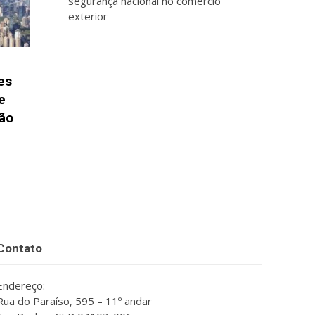
segurança nacional no comércio
exterior
es
e
ção
Contato
Endereço:
Rua do Paraíso, 595 – 11º andar