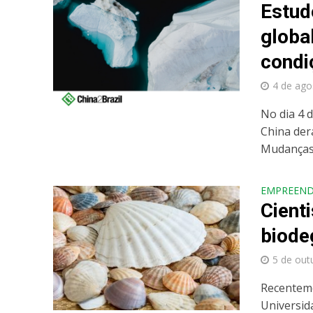
Estud
globa
condi
4 de ago
No dia 4 
China der
Mudanças C
EMPREEN
Cient
biode
5 de out
Recenteme
Universid