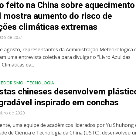
o feito na China sobre aquecimento
l mostra aumento do risco de
ções climáticas extremas
sto de 2021
de agosto, representantes da Administração Meteorológica 
am uma entrevista coletiva para divulgar o “Livro Azul das
limáticas da...
DEDORISMO
TECNOLOGIA
•
istas chineses desenvolvem plástic
gradável inspirado em conchas
ubro de 2020
nte, uma equipe de acadêmicos liderados por Yu Shuhong 
ade de Ciência e Tecnologia da China (USTC), desenvolveu 