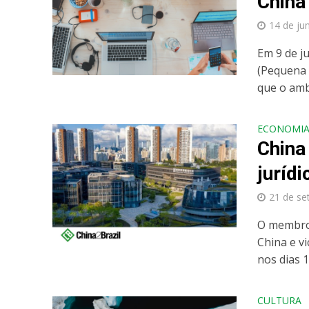
China
14 de ju
Em 9 de j
(Pequena 
que o ambi
ECONOMI
China
juríd
21 de se
O membro 
China e v
nos dias 1
CULTURA