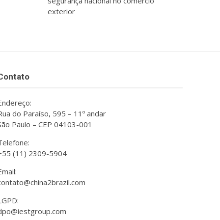
segurança nacional no comércio
exterior
Contato
Endereço:
Rua do Paraíso, 595 – 11º andar
São Paulo – CEP 04103-001
Telefone:
+55 (11) 2309-5904
Email:
contato@china2brazil.com
LGPD:
dpo@iestgroup.com