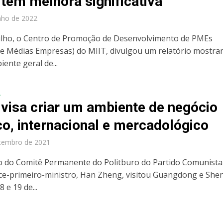
 tem melhora significativa
nho de 2022
ulho, o Centro de Promoção de Desenvolvimento de PMEs
e Médias Empresas) do MIIT, divulgou um relatório mostra
ente geral de...
A
 visa criar um ambiente de negócio
ico, internacional e mercadológico
tembro de 2021
do Comitê Permanente do Politburo do Partido Comunista
ice-primeiro-ministro, Han Zheng, visitou Guangdong e Sh
8 e 19 de...