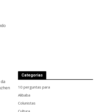
ndo
Categorias
 da
10 perguntas para
enzhen
Alibaba
Colunistas
Cultura