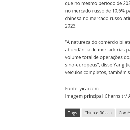
que no mesmo período de 202
no mercado russo de 10,6% pa
chinesa no mercado russo ati
2023.
“A natureza do comércio bila
abundância de mercadorias pa
volume total de operações dos
sino-europeus”, disse Yang Ji
veículos completos, também s
Fonte: yicai.com
Imagem principal: Charnsitr/
Tags
China e Rússia
Comér