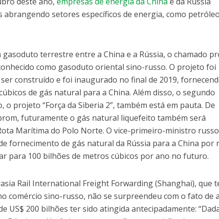
ubro deste ano,
empresas de energia da China
e da Rússia
s abrangendo setores específicos de energia, como petróleo
 gasoduto terrestre entre a China e a Rússia, o chamado pr
conhecido como gasoduto oriental sino-russo. O projeto foi
ser construído e foi inaugurado no final de 2019, fornecen
cúbicos de gás natural para a China. Além disso, o segundo
, o projeto “Força da Siberia 2”, também está em pauta. De
rom, futuramente o gás natural liquefeito também será
Rota Marítima do Polo Norte. O vice-primeiro-ministro russ
e fornecimento de gás natural da Rússia para a China por 
 para 100 bilhões de metros cúbicos por ano no futuro.
rasia Rail International Freight Forwarding (Shanghai), que 
no comércio sino-russo, não se surpreendeu com o fato de 
de US$ 200 bilhões ter sido atingida antecipadamente: “Dad