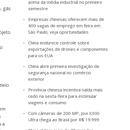
acima da média industrial no primeiro
, gás
semestre
Empresas chinesas oferecem mais de
400 vagas de emprego em feira em
ojeto
São Paulo; veja oportunidades
China endurece controle sobre
do
exportações de drones e componentes
para os EUA
China abre primeira investigação de
segurança nacional no comércio
o
exterior
meio
Província chinesa incentiva saída mais
cedo na sexta-feira para estimular
viagens e consumo
tem
Com câmeras de 200 MP, Jovi X300
a
Ultra chega ao Brasil por R$ 19.999
a a