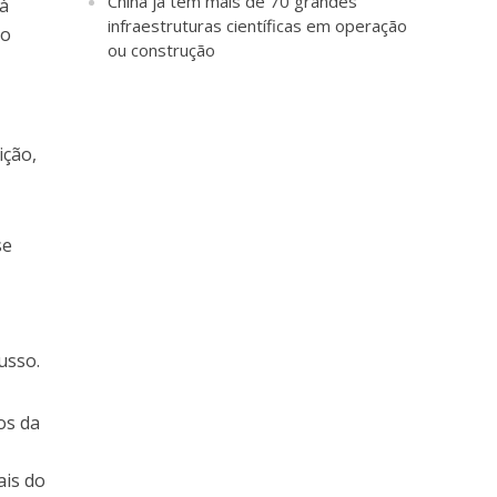
China já tem mais de 70 grandes
 à
infraestruturas científicas em operação
io
ou construção
ição,
se
usso.
os da
ais do