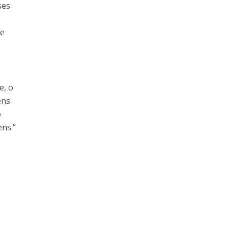
ses
de
e, o
ens
o
ens.”