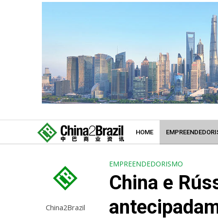
HOME
EMPREENDEDORI
EMPREENDEDORISMO
China e Rús
antecipadam
China2Brazil