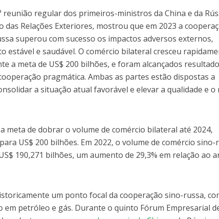
 reunião regular dos primeiros-ministros da China e da Rús
rio das Relações Exteriores, mostrou que em 2023 a coopera
ussa superou com sucesso os impactos adversos externos,
estável e saudável. O comércio bilateral cresceu rapidame
e a meta de US$ 200 bilhões, e foram alcançados resultad
 cooperação pragmática. Ambas as partes estão dispostas a
solidar a situação atual favorável e elevar a qualidade e o 
a meta de dobrar o volume de comércio bilateral até 2024,
para US$ 200 bilhões. Em 2022, o volume de comércio sino-
e US$ 190,271 bilhões, um aumento de 29,3% em relação ao 
historicamente um ponto focal da cooperação sino-russa, c
o em petróleo e gás. Durante o quinto Fórum Empresarial d