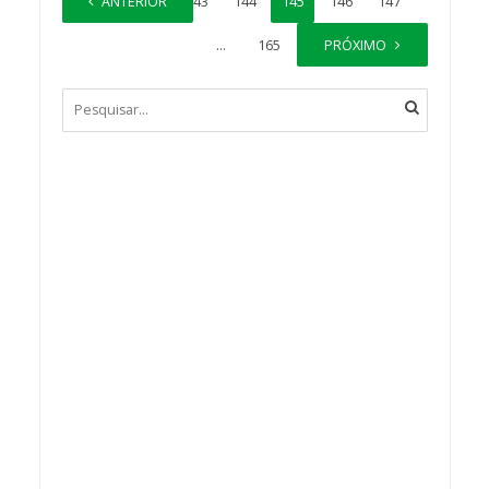
1
ANTERIOR
…
143
144
145
146
147
…
165
PRÓXIMO