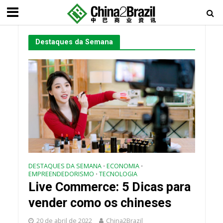
Destaques da Semana
DESTAQUES DA SEMANA
ECONOMIA
•
•
EMPREENDEDORISMO
TECNOLOGIA
•
Live Commerce: 5 Dicas para
vender como os chineses
20 de abril de 2022
China2Brazil