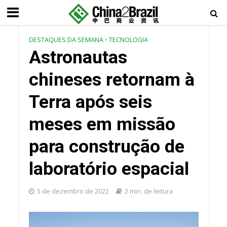
DESTAQUES DA SEMANA
•
TECNOLOGIA
Astronautas
chineses retornam à
Terra após seis
meses em missão
para construção de
laboratório espacial
5 de dezembro de 2022
2 min. de leitura