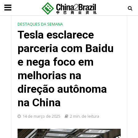
DESTAQUES DA SEMANA
Tesla esclarece
parceria com Baidu
e nega foco em
melhorias na
direção autônoma
na China
14 de março de 2025
2 min. de leitura