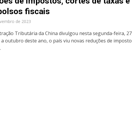
ões de impostos, cortes de taxas e
olsos fiscais
ovembro de 2023
tração Tributária da China divulgou nesta segunda-feira, 27
o a outubro deste ano, o país viu novas reduções de imposto
.