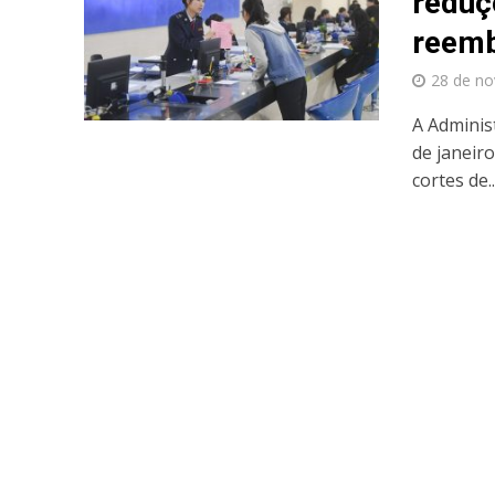
reduç
reemb
28 de n
A Adminis
de janeir
cortes de..