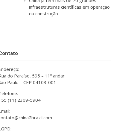
China já tem mais de 70 grandes
infraestruturas científicas em operação
ou construção
Contato
Endereço:
Rua do Paraíso, 595 – 11º andar
São Paulo – CEP 04103-001
Telefone:
+55 (11) 2309-5904
Email:
contato@china2brazil.com
LGPD: