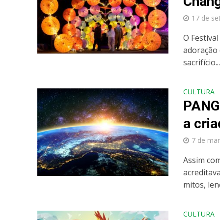
Chang
17 de se
O Festiva
adoração 
sacrifício..
CULTURA
PANGU
a cri
7 de mar
Assim como
acreditav
mitos, len
CULTURA