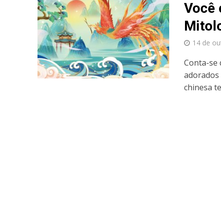
Você 
Mitol
14 de ou
Conta-se 
adorados 
chinesa tev