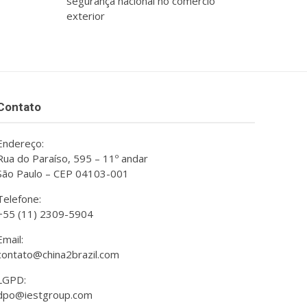
segurança nacional no comércio
exterior
Contato
Endereço:
Rua do Paraíso, 595 – 11º andar
São Paulo – CEP 04103-001
Telefone:
+55 (11) 2309-5904
Email:
contato@china2brazil.com
LGPD:
dpo@iestgroup.com