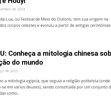
’e Houyi
tembro de 2024
l da Lua, ou Festival de Meio do Outono, tem sua origem na
dos corpos celestes e evoluiu a partir de antigas cerimônias
.
: Conheça a mitologia chinesa so
ação do mundo
ço de 2023
 a mitologia egípcia, que seguia a religião politeísta (onde
a-se em vários deuses), sendo constituída por um conjunto 
das como...