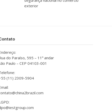
segurança nacional no comércio
exterior
Contato
Endereço:
Rua do Paraíso, 595 – 11º andar
São Paulo – CEP 04103-001
Telefone:
+55 (11) 2309-5904
Email:
contato@china2brazil.com
LGPD:
dpo@iestgroup.com