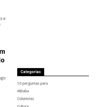
ts e
o
am
do
Categorias
ngo
10 perguntas para
Alibaba
Colunistas
Cultura