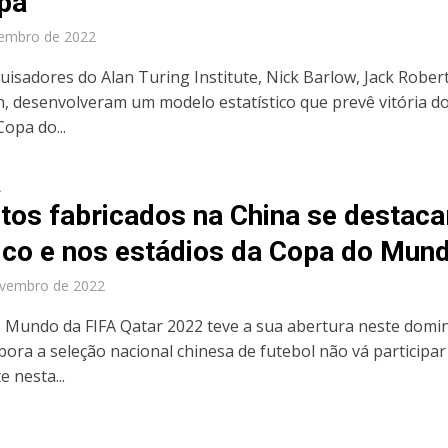
pa
zembro de 2022
uisadores do Alan Turing Institute, Nick Barlow, Jack Rober
, desenvolveram um modelo estatístico que prevê vitória d
Copa do...
A
tos fabricados na China se destac
lco e nos estádios da Copa do Mun
ovembro de 2022
 Mundo da FIFA Qatar 2022 teve a sua abertura neste domi
bora a seleção nacional chinesa de futebol não vá participar
 nesta...