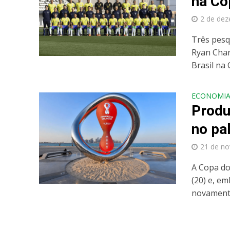
na Co
2 de de
Três pesq
Ryan Chan
Brasil na 
ECONOMI
Produ
no pa
21 de n
A Copa do
(20) e, em
novamente