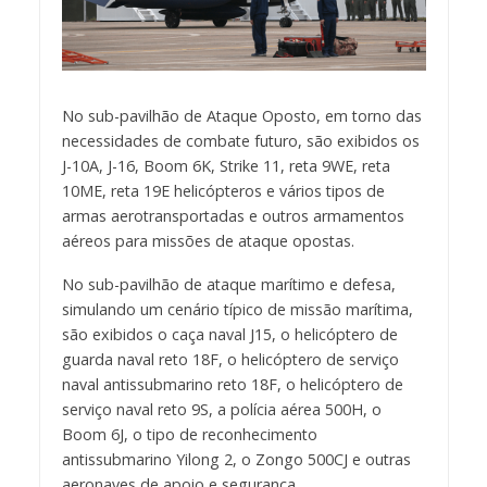
No sub-pavilhão de Ataque Oposto, em torno das
necessidades de combate futuro, são exibidos os
J-10A, J-16, Boom 6K, Strike 11, reta 9WE, reta
10ME, reta 19E helicópteros e vários tipos de
armas aerotransportadas e outros armamentos
aéreos para missões de ataque opostas.
No sub-pavilhão de ataque marítimo e defesa,
simulando um cenário típico de missão marítima,
são exibidos o caça naval J15, o helicóptero de
guarda naval reto 18F, o helicóptero de serviço
naval antissubmarino reto 18F, o helicóptero de
serviço naval reto 9S, a polícia aérea 500H, o
Boom 6J, o tipo de reconhecimento
antissubmarino Yilong 2, o Zongo 500CJ e outras
aeronaves de apoio e segurança.