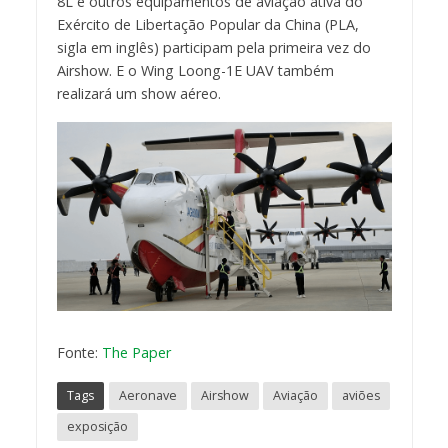
8L e outros equipamentos de aviação ativa do
Exército de Libertação Popular da China (PLA,
sigla em inglês) participam pela primeira vez do
Airshow. E o Wing Loong-1E UAV também
realizará um show aéreo.
Fonte:
The Paper
Tags
Aeronave
Airshow
Aviação
aviões
exposição