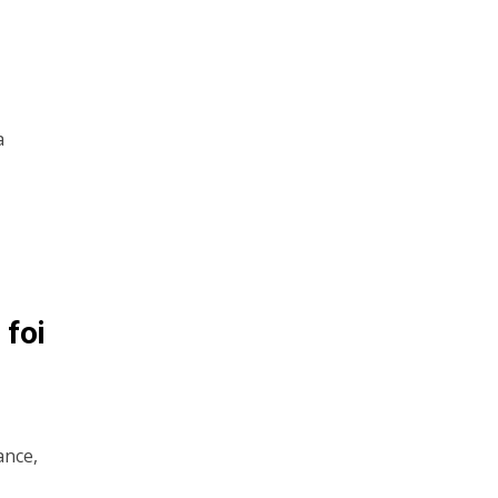
a
 foi
ance,