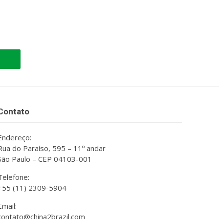
Contato
Endereço:
Rua do Paraíso, 595 – 11º andar
São Paulo – CEP 04103-001
Telefone:
+55 (11) 2309-5904
Email:
contato@china2brazil.com