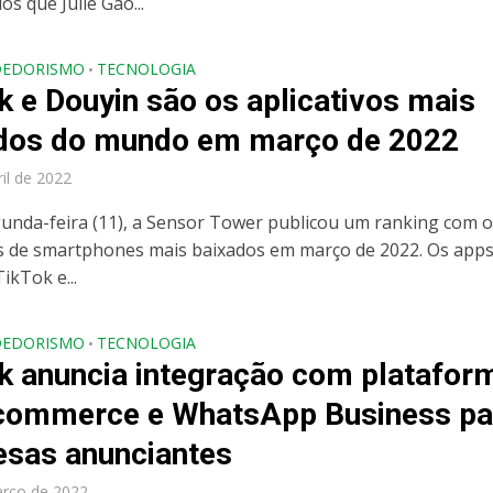
os que Julie Gao...
DEDORISMO
TECNOLOGIA
•
k e Douyin são os aplicativos mais
dos do mundo em março de 2022
ril de 2022
unda-feira (11), a Sensor Tower publicou um ranking com o
os de smartphones mais baixados em março de 2022. Os app
ikTok e...
DEDORISMO
TECNOLOGIA
•
k anuncia integração com platafor
commerce e WhatsApp Business pa
sas anunciantes
arço de 2022