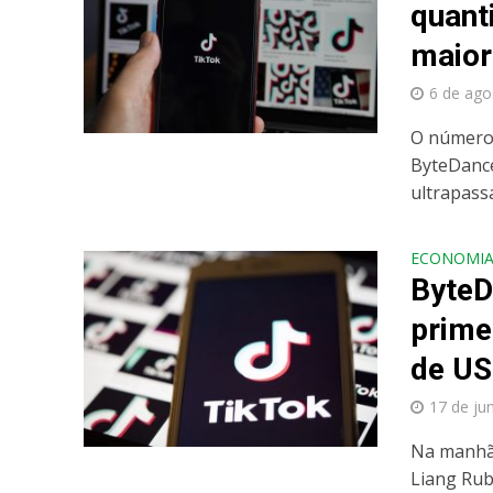
quant
maior
6 de ago
O número 
ByteDance
ultrapass
ECONOMI
ByteD
primei
de US
17 de ju
Na manhã 
Liang Rub