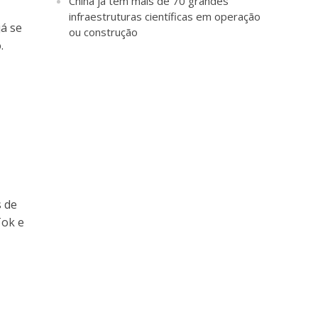
China já tem mais de 70 grandes
infraestruturas científicas em operação
já se
ou construção
.
s de
Tok e