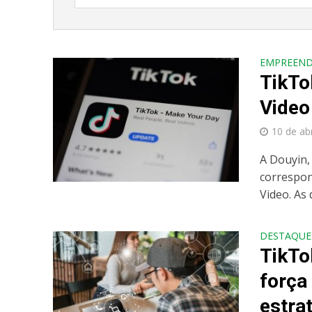
EMPREEN
TikTo
Video
10 de ab
A Douyin,
correspon
Video. As
DESTAQUE
TikTo
força
estra