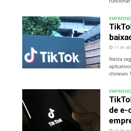
funcionári
EMPREEN
TikTo
baixa
11 de ab
Nesta seg
aplicativ
chineses T
EMPREEN
TikTo
de e-
empre
30 de m