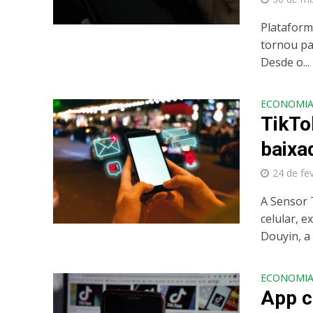
Plataforma
tornou pa
Desde o...
ECONOMI
TikTo
baixa
24 de fe
A Sensor 
celular, 
Douyin, a 
ECONOMI
App c