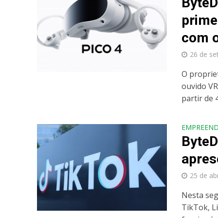
ByteD
prime
com o
26 de se
O proprie
ouvido VR
partir de 
EMPREEN
ByteD
apres
25 de ab
Nesta seg
TikTok, L