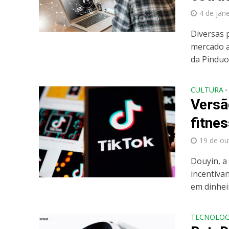
4 de jan
Diversas 
mercado a
da Pinduo
CULTURA
•
Versã
fitne
19 de ou
Douyin, a
incentiva
em dinheir
TECNOLOG