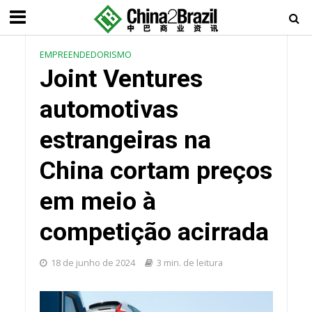
EMPREENDEDORISMO
Joint Ventures
automotivas
estrangeiras na
China cortam preços
em meio à
competição acirrada
18 de junho de 2024
3 min. de leitura