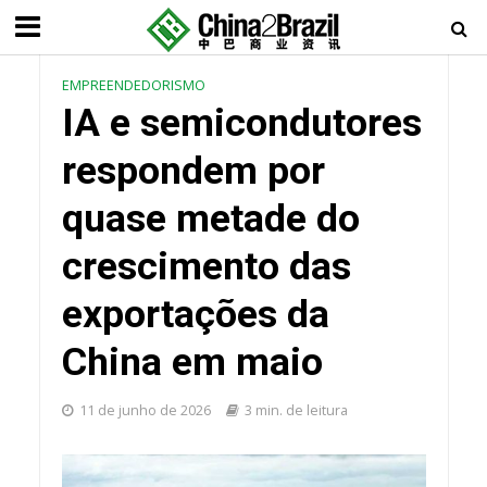
EMPREENDEDORISMO
IA e semicondutores
respondem por
quase metade do
crescimento das
exportações da
China em maio
11 de junho de 2026
3 min. de leitura