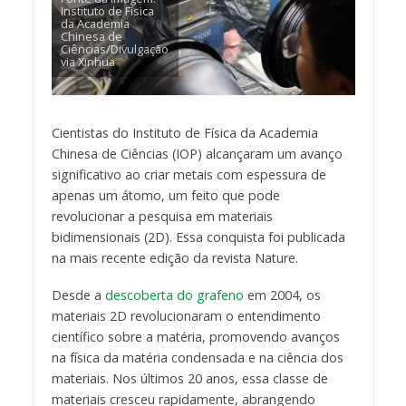
Instituto de Física
da Academia
Chinesa de
Ciências/Divulgação
via Xinhua
Cientistas do Instituto de Física da Academia
Chinesa de Ciências (IOP) alcançaram um avanço
significativo ao criar metais com espessura de
apenas um átomo, um feito que pode
revolucionar a pesquisa em materiais
bidimensionais (2D). Essa conquista foi publicada
na mais recente edição da revista Nature.
Desde a
descoberta do grafeno
em 2004, os
materiais 2D revolucionaram o entendimento
científico sobre a matéria, promovendo avanços
na física da matéria condensada e na ciência dos
materiais. Nos últimos 20 anos, essa classe de
materiais cresceu rapidamente, abrangendo