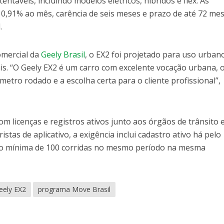
entáveis, incluindo modelos elétricos, híbridos e flex. As
 0,91% ao mês, carência de seis meses e prazo de até 72 me
.
omercial da
Geely Brasil
, o EX2 foi projetado para uso urban
is. “O Geely EX2 é um carro com excelente vocação urbana, 
metro rodado e a escolha certa para o cliente profissional”,
m licenças e registros ativos junto aos órgãos de trânsito 
istas de aplicativo, a exigência inclui cadastro ativo há pelo
ão mínima de 100 corridas no mesmo período na mesma
eely EX2
programa Move Brasil