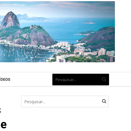
ÍDEOS
s
de