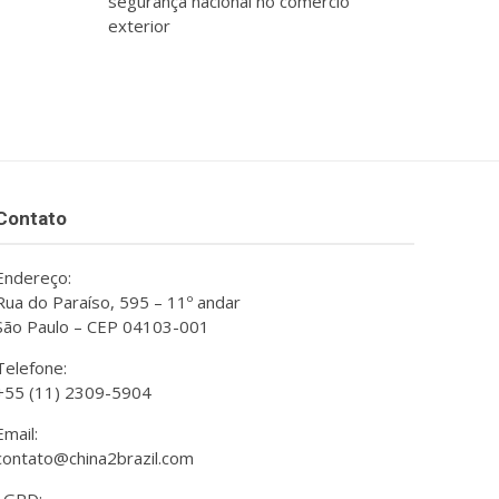
segurança nacional no comércio
exterior
Contato
Endereço:
Rua do Paraíso, 595 – 11º andar
São Paulo – CEP 04103-001
Telefone:
+55 (11) 2309-5904
Email:
contato@china2brazil.com