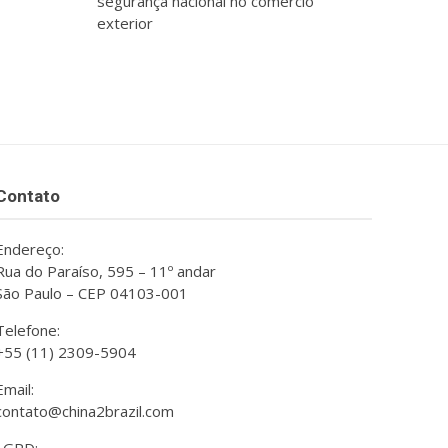
segurança nacional no comércio
exterior
Contato
Endereço:
Rua do Paraíso, 595 – 11º andar
São Paulo – CEP 04103-001
Telefone:
+55 (11) 2309-5904
Email:
contato@china2brazil.com