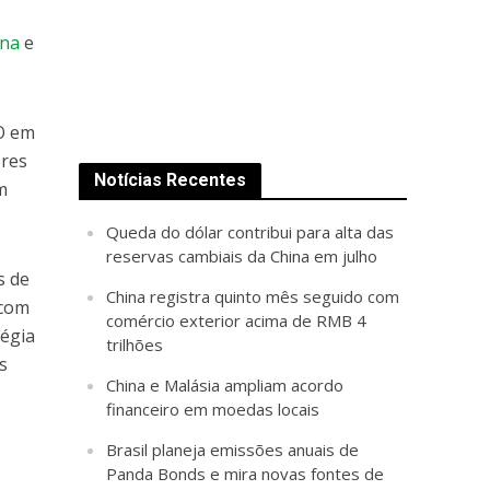
ina
e
O em
ores
Notícias Recentes
m
Queda do dólar contribui para alta das
reservas cambiais da China em julho
s de
China registra quinto mês seguido com
 com
comércio exterior acima de RMB 4
tégia
trilhões
s
China e Malásia ampliam acordo
financeiro em moedas locais
Brasil planeja emissões anuais de
Panda Bonds e mira novas fontes de