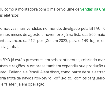
ou como a montadora com o maior volume de
vendas na Ch
s elétricos.
tomotivas mais vendidas no mundo, divulgado pela BITAUT
ar nos meses de agosto e novembro. Já na lista das 500 mai
nte avançou da 212ª posição, em 2023, para o 143º lugar, e
cia global.
a BYD já estão presentes em seis continentes, cobrindo mai
países e regiões. A empresa também expandiu sua produção
tão, Tailândia e Brasil. Além disso, como parte de sua estra
pria frota de navios roll-on/roll-off (RoRo), com os cargueiro
 e “Hefei” já em operação.
m