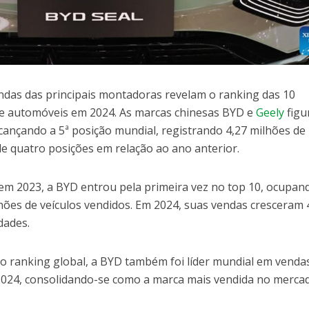
ndas das principais montadoras revelam o ranking das 10
de automóveis em 2024. As marcas chinesas BYD e
Geely
fig
lcançando a 5ª posição mundial, registrando 4,27 milhões de
de quatro posições em relação ao ano anterior.
em 2023, a BYD entrou pela primeira vez no top 10, ocupan
lhões de veículos vendidos. Em 2024, suas vendas cresceram
dades.
no ranking global, a BYD também foi líder mundial em venda
2024, consolidando-se como a marca mais vendida no merca