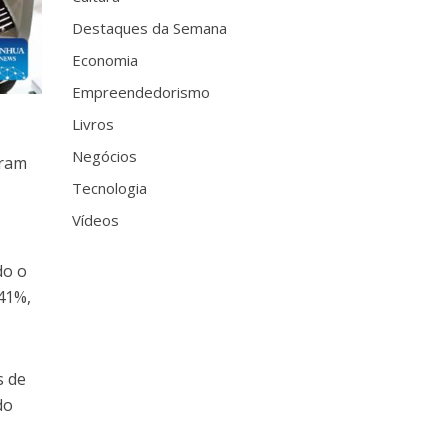
Destaques da Semana
Economia
Empreendedorismo
Livros
Negócios
uram
Tecnologia
Vídeos
do o
 41%,
s de
do