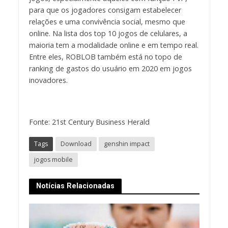
para que os jogadores consigam estabelecer
relações e uma convivência social, mesmo que
online. Na lista dos top 10 jogos de celulares, a
maioria tem a modalidade online e em tempo real.
Entre eles, ROBLOB também está no topo de
ranking de gastos do usuário em 2020 em jogos
inovadores.
Fonte: 21st Century Business Herald
Tags
Download
genshin impact
jogos mobile
Notícias Relacionadas