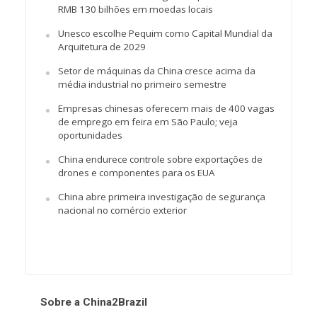
RMB 130 bilhões em moedas locais
Unesco escolhe Pequim como Capital Mundial da
Arquitetura de 2029
Setor de máquinas da China cresce acima da
média industrial no primeiro semestre
Empresas chinesas oferecem mais de 400 vagas
de emprego em feira em São Paulo; veja
oportunidades
China endurece controle sobre exportações de
drones e componentes para os EUA
China abre primeira investigação de segurança
nacional no comércio exterior
Sobre a China2Brazil