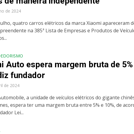
s de maneira independente
lho de 2024
julho, quatro carros elétricos da marca Xiaomi apareceram d
preendente na 385ª Lista de Empresas e Produtos de Veícul
s...
DEDORISMO
i Auto espera margem bruta de 5%
diz fundador
ril de 2024
Automobile, a unidade de veículos elétricos do gigante chinê
es, espera ter uma margem bruta entre 5% e 10%, de acor
ador Lei...
A