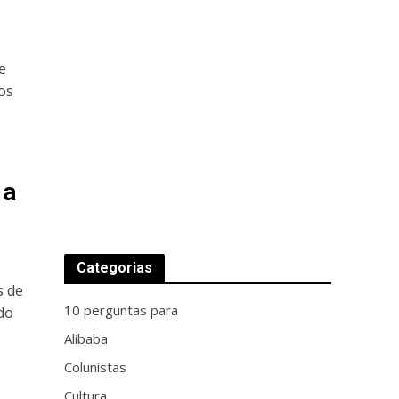
e
os
 a
Categorias
s de
10 perguntas para
do
Alibaba
Colunistas
Cultura