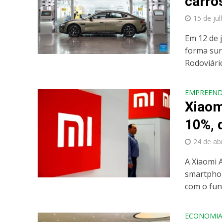
carro
15 de ju
Em 12 de 
forma sur
Rodoviário
EMPREEN
Xiaom
10%, 
24 de ab
A Xiaomi 
smartphon
com o fund
ECONOMI