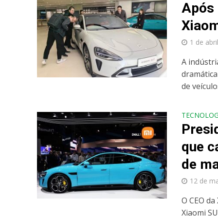
Após 
Xiaom
1 de abri
A indústr
dramática
de veículos
TECNOLOG
Presi
que c
de m
12 de m
O CEO da X
Xiaomi SU