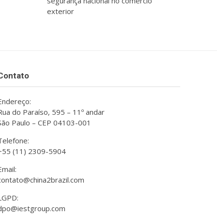
segurança nacional no comércio
exterior
Contato
Endereço:
Rua do Paraíso, 595 – 11º andar
São Paulo – CEP 04103-001
Telefone:
+55 (11) 2309-5904
Email:
contato@china2brazil.com
LGPD:
dpo@iestgroup.com