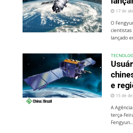
lança
17 de ab
O Fengyun
cientistas
lançado em
TECNOLOG
Usuár
chine
e reg
15 de d
A Agência
terça-feir
Fengyun...