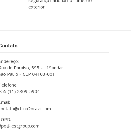
segurança nacional no comércio
exterior
Contato
Endereço:
Rua do Paraíso, 595 – 11º andar
São Paulo – CEP 04103-001
Telefone:
+55 (11) 2309-5904
Email:
contato@china2brazil.com
LGPD:
dpo@iestgroup.com