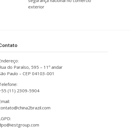
segurança nacional no comércio
exterior
Contato
Endereço:
Rua do Paraíso, 595 – 11º andar
São Paulo – CEP 04103-001
Telefone:
+55 (11) 2309-5904
Email:
contato@china2brazil.com
LGPD:
dpo@iestgroup.com