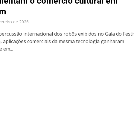
entam o comércio cultural em
im
vereiro de 2026
percussão internacional dos robôs exibidos no Gala do Festi
, aplicações comerciais da mesma tecnologia ganharam
e em...