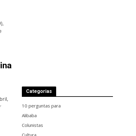
),
e
ina
Categorias
ril,
10 perguntas para
r
Alibaba
Colunistas
Cultura