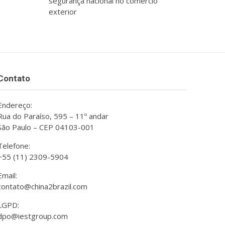
segurança nacional no comércio
exterior
Contato
Endereço:
Rua do Paraíso, 595 – 11º andar
São Paulo – CEP 04103-001
Telefone:
+55 (11) 2309-5904
Email:
contato@china2brazil.com
LGPD:
dpo@iestgroup.com