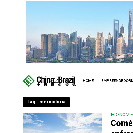
HOME
EMPREENDEDORI
Tag - mercadoria
ECONOMI
Comér