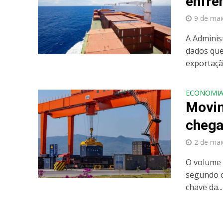
enfre
9 de mai
A Adminis
dados que
exportação
ECONOMI
Movim
chega
2 de mai
O volume 
segundo o
chave da...