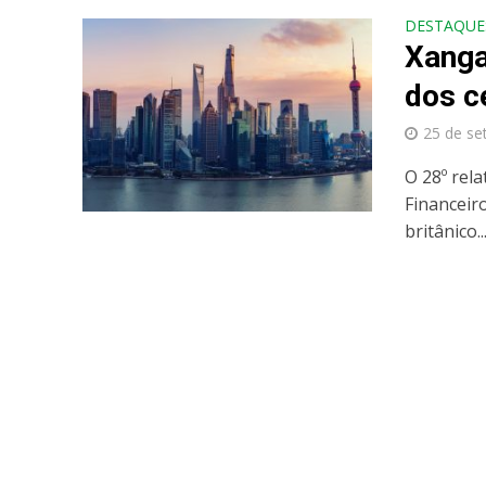
DESTAQUE
Xanga
dos c
25 de se
O 28º rela
Financeir
britânico..