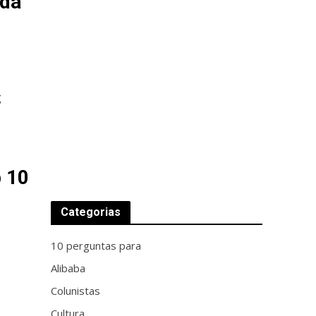
 da
g
p 10
Categorias
10 perguntas para
Alibaba
Colunistas
Cultura