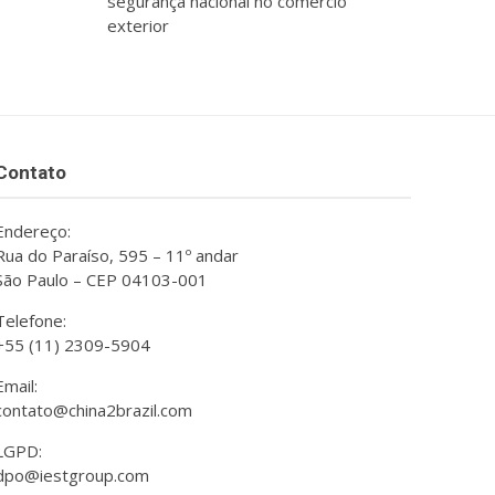
segurança nacional no comércio
exterior
Contato
Endereço:
Rua do Paraíso, 595 – 11º andar
São Paulo – CEP 04103-001
Telefone:
+55 (11) 2309-5904
Email:
contato@china2brazil.com
LGPD:
dpo@iestgroup.com