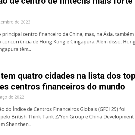
ão de centro de fintechs mais forte
tembro de 2023
o principal centro financeiro da China, mas, na Ásia, também
a concorrência de Hong Kong e Cingapura. Além disso, Hon
ngapura têm...
A
 tem quatro cidades na lista dos to
es centros financeiros do mundo
arço de 2022
ão do Índice de Centros Financeiros Globais (GFCI 29) foi
 pelo British Think Tank Z/Yen Group e China Development
em Shenzhen...