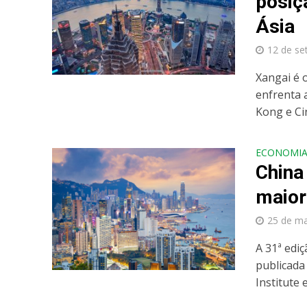
posiç
Ásia
12 de se
Xangai é 
enfrenta 
Kong e Ci
ECONOMI
China
maior
25 de m
A 31ª ediç
publicada
Institute 