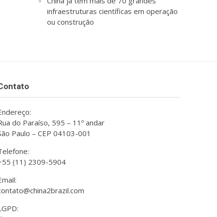
China já tem mais de 70 grandes
infraestruturas científicas em operação
ou construção
Contato
Endereço:
Rua do Paraíso, 595 – 11º andar
São Paulo – CEP 04103-001
Telefone:
+55 (11) 2309-5904
Email:
contato@china2brazil.com
LGPD: