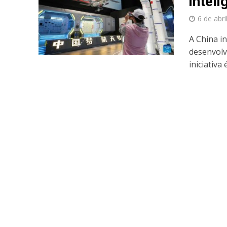
intel
6 de abri
A China i
desenvolv
iniciativa é