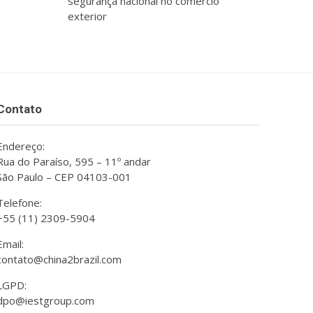
segurança nacional no comércio
exterior
Contato
Endereço:
Rua do Paraíso, 595 – 11º andar
São Paulo – CEP 04103-001
Telefone:
+55 (11) 2309-5904
Email:
contato@china2brazil.com
LGPD:
dpo@iestgroup.com