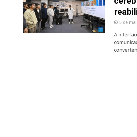
céreb
reabi
5 de mai
A interfa
comunicaç
convertend