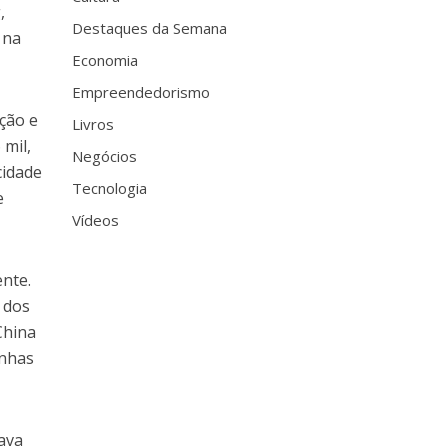
,
Destaques da Semana
 na
Economia
Empreendedorismo
ção e
Livros
 mil,
Negócios
cidade
Tecnologia
e
Vídeos
ente.
 dos
China
inhas
ava