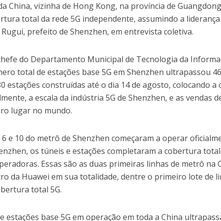
 da China, vizinha de Hong Kong, na província de Guangdong
rtura total da rede 5G independente, assumindo a liderança
 Rugui, prefeito de Shenzhen, em entrevista coletiva.
chefe do Departamento Municipal de Tecnologia da Informa
mero total de estações base 5G em Shenzhen ultrapassou 46
 estações construídas até o dia 14 de agosto, colocando a 
mente, a escala da indústria 5G de Shenzhen, e as vendas d
iro lugar no mundo.
as 6 e 10 do metrô de Shenzhen começaram a operar oficialm
nzhen, os túneis e estações completaram a cobertura total
 operadoras. Essas são as duas primeiras linhas de metrô na 
o da Huawei em sua totalidade, dentre o primeiro lote de l
ertura total 5G.
de estações base 5G em operação em toda a China ultrapass