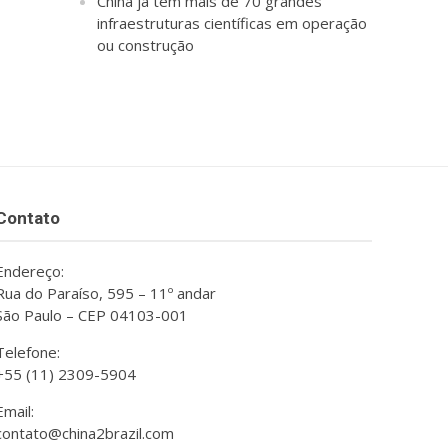
China já tem mais de 70 grandes
infraestruturas científicas em operação
ou construção
Contato
Endereço:
Rua do Paraíso, 595 – 11º andar
São Paulo – CEP 04103-001
Telefone:
+55 (11) 2309-5904
Email:
contato@china2brazil.com