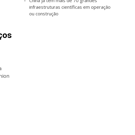
China já tem mais de 70 grandes
infraestruturas científicas em operação
ou construção
iços
a
Union