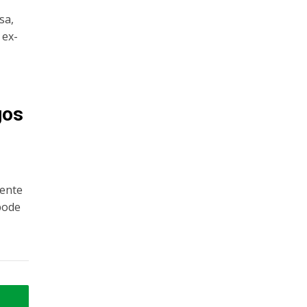
sa,
 ex-
gos
mente
pode