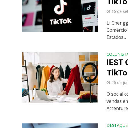
TikTo
16 de se
Li Chengg
Comércio 
Estados...
COLUNIST
IEST 
TikTo
26 de ju
O social 
vendas em
Accenture,
DESTAQUE