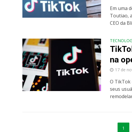
Em uma de
Toutiao, 
CEO da Bli
TECNOLOG
TikTo
na op
17 de n
O TikTok 
seus usuá
remodelar.
1