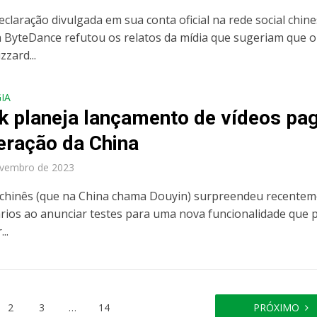
claração divulgada em sua conta oficial na rede social chine
a ByteDance refutou os relatos da mídia que sugeriam que o
zzard...
IA
k planeja lançamento de vídeos pa
eração da China
ovembro de 2023
chinês (que na China chama Douyin) surpreendeu recente
rios ao anunciar testes para uma nova funcionalidade que 
..
2
3
…
14
PRÓXIMO