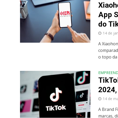
Xiaoh
App S
do Ti
14 de ja
A Xiaohon
comparada
o topo da l
EMPREEN
TikTo
2024, 
14 de ma
A Brand F
marcas, di