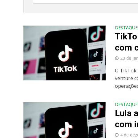
DESTAQUE
TikTo
com c
23 de ja
O TikTok 
venture c
operações 
DESTAQUE
Lula 
com i
4 de de