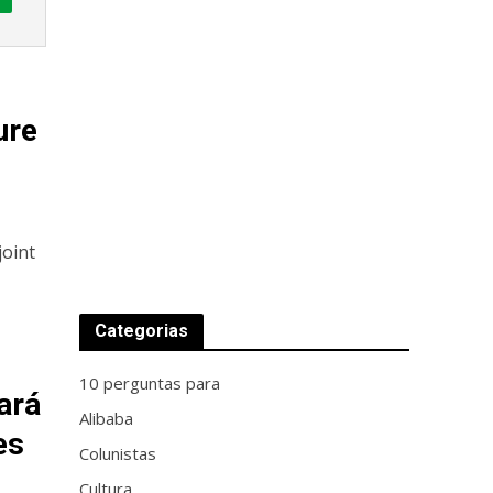
ure
joint
Categorias
10 perguntas para
ará
Alibaba
es
Colunistas
Cultura