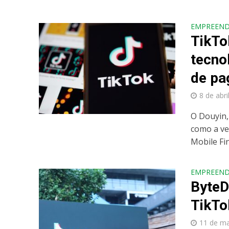
EMPREEN
TikTo
tecno
de p
8 de abri
O Douyin,
como a ve
Mobile Fin
EMPREEN
ByteD
TikTo
11 de m