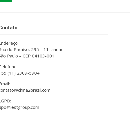
Contato
Endereço:
Rua do Paraíso, 595 – 11º andar
São Paulo – CEP 04103-001
Telefone:
+55 (11) 2309-5904
Email:
contato@china2brazil.com
LGPD:
dpo@iestgroup.com