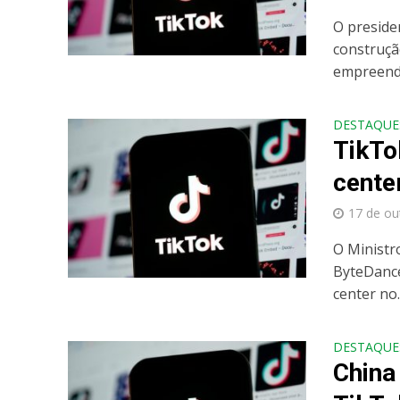
O presiden
construçã
empreendi
DESTAQUE
TikTo
cente
17 de ou
O Ministro
ByteDance
center no..
DESTAQUE
China