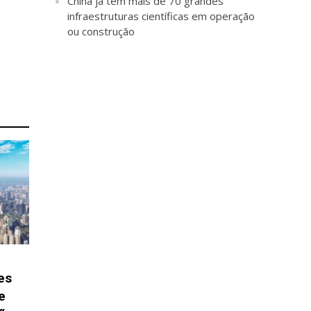
China já tem mais de 70 grandes
infraestruturas científicas em operação
ou construção
es
e