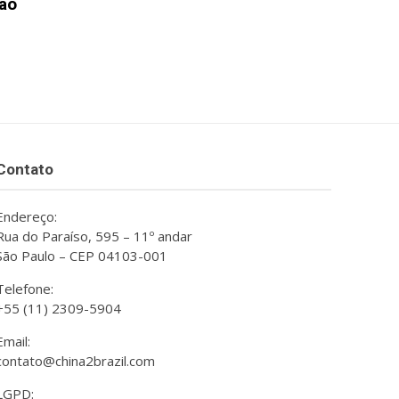
ção
Contato
Endereço:
Rua do Paraíso, 595 – 11º andar
São Paulo – CEP 04103-001
Telefone:
+55 (11) 2309-5904
Email:
contato@china2brazil.com
LGPD: