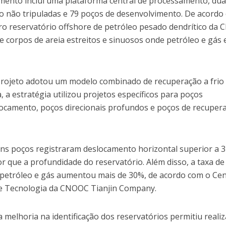
imento inclui uma plataforma central de processamento, du
o não tripuladas e 79 poços de desenvolvimento. De acordo
o reservatório offshore de petróleo pesado dendrítico da C
e corpos de areia estreitos e sinuosos onde petróleo e gás 
 projeto adotou um modelo combinado de recuperação a frio 
a estratégia utilizou projetos específicos para poços
slocamento, poços direcionais profundos e poços de recuper
s poços registraram deslocamento horizontal superior a 3
r que a profundidade do reservatório. Além disso, a taxa de
 petróleo e gás aumentou mais de 30%, de acordo com o Ce
e Tecnologia da CNOOC Tianjin Company.
melhoria na identificação dos reservatórios permitiu realiz