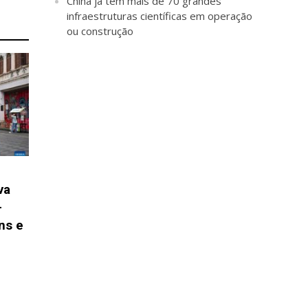
China já tem mais de 70 grandes
infraestruturas científicas em operação
ou construção
va
-
ns e