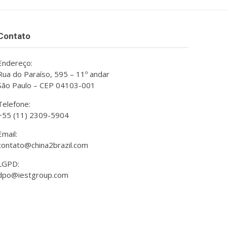
Contato
Endereço:
Rua do Paraíso, 595 – 11º andar
São Paulo – CEP 04103-001
Telefone:
+55 (11) 2309-5904
Email:
contato@china2brazil.com
LGPD:
dpo@iestgroup.com