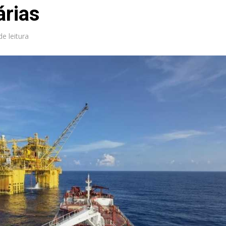
árias
de leitura