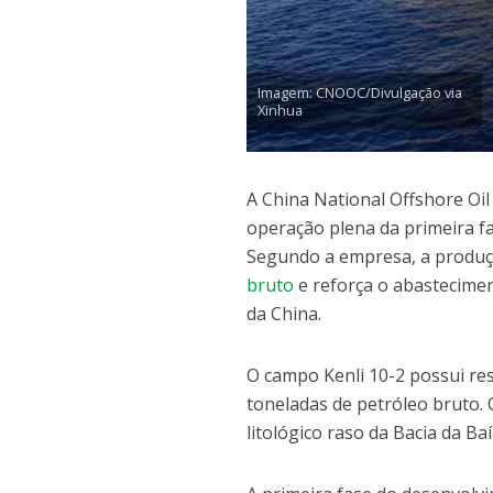
Imagem: CNOOC/Divulgação via
Xinhua
A China National Offshore Oil
operação plena da primeira fas
Segundo a empresa, a produçã
bruto
e reforça o abastecimen
da China.
O campo Kenli 10-2 possui re
toneladas de petróleo bruto.
litológico raso da Bacia da B