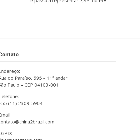
e passa a representar 7,9% do PIB
Contato
Endereço:
Rua do Paraíso, 595 – 11º andar
São Paulo – CEP 04103-001
Telefone:
+55 (11) 2309-5904
Email:
contato@china2brazil.com
LGPD: