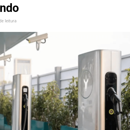
undo
de leitura