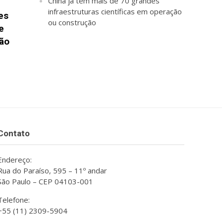
China já tem mais de 70 grandes
infraestruturas científicas em operação
es
ou construção
e
ção
Contato
Endereço:
Rua do Paraíso, 595 – 11º andar
São Paulo – CEP 04103-001
Telefone:
+55 (11) 2309-5904