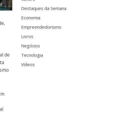
Destaques da Semana
Economia
de,
Empreendedorismo
Livros
Negócios
al de
Tecnologia
ta
Vídeos
esmo
am
al