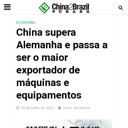
ECONOMIA
China supera
Alemanha e passa a
ser o maior
exportador de
máquinas e
equipamentos
28 de julho de 2021
3 min. de leitura