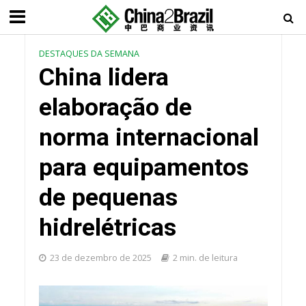
DESTAQUES DA SEMANA
China lidera
elaboração de
norma internacional
para equipamentos
de pequenas
hidrelétricas
23 de dezembro de 2025
2 min. de leitura