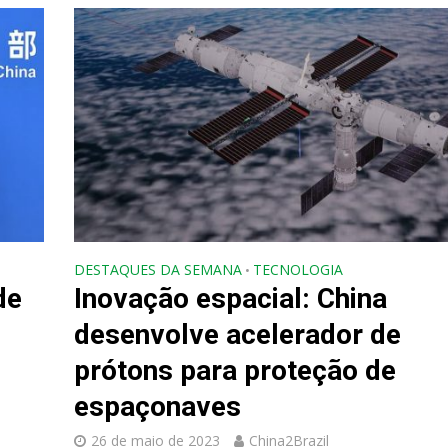
DESTAQUES DA SEMANA
TECNOLOGIA
•
de
Inovação espacial: China
desenvolve acelerador de
prótons para proteção de
espaçonaves
26 de maio de 2023
China2Brazil