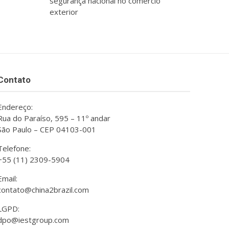
segurança nacional no comércio
exterior
Contato
Endereço:
Rua do Paraíso, 595 – 11º andar
São Paulo – CEP 04103-001
Telefone:
+55 (11) 2309-5904
Email:
contato@china2brazil.com
LGPD:
dpo@iestgroup.com