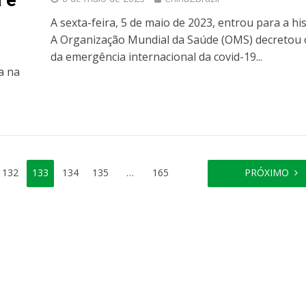
A sexta-feira, 5 de maio de 2023, entrou para a his
A Organização Mundial da Saúde (OMS) decretou 
da emergência internacional da covid-19...
a na
e
132
133
134
135
…
165
PRÓXIMO