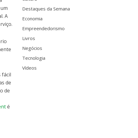
a
, um
Destaques da Semana
l. A
Economia
rviço.
Empreendedorismo
Livros
rio
Negócios
mente
Tecnologia
Vídeos
fácil
as de
co de
ent
é