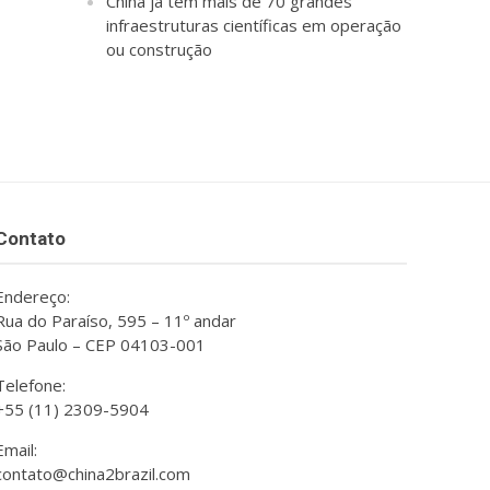
China já tem mais de 70 grandes
infraestruturas científicas em operação
ou construção
Contato
Endereço:
Rua do Paraíso, 595 – 11º andar
São Paulo – CEP 04103-001
Telefone:
+55 (11) 2309-5904
Email:
contato@china2brazil.com