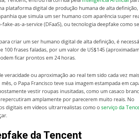
sa, Tencent, entrou na corrida pela
Inteligência Artificial
par
ma plataforma digital de produção humana de alta definição
mpanhia que simula um ser humano com aparência super rea
-fake-as-a-service (DFaaS), ou tecnologia deepfake como se
para criar um ser humano digital de alta definição, é necessá
 e 100 frases faladas, por um valor de US$145 (aproximada
podem ficar prontos em 24 horas.
e veracidade ou aproximação ao real tem sido cada vez mais 
o mês, o Papa Francisco teve sua imagem estampada em cap
supostamente vestir roupas inusitadas, como um casaco bran
s repercutiram amplamente por parecerem muito reais. No
s digitais em vídeos ultrarrealistas como o
serviço da Tenc
çar.
epfake da Tencent