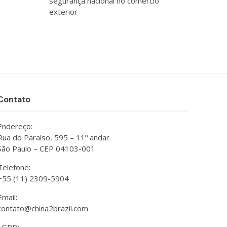
segurança nacional no comércio
exterior
Contato
Endereço:
Rua do Paraíso, 595 – 11º andar
São Paulo – CEP 04103-001
Telefone:
+55 (11) 2309-5904
Email:
contato@china2brazil.com