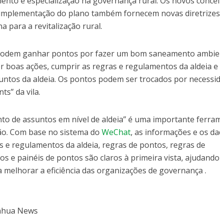
amento e especialização na governança rural. Os novos concei
 implementação do plano também fornecem novas diretrizes
 para a revitalização rural.
podem ganhar pontos por fazer um bom saneamento ambie
zer boas ações, cumprir as regras e regulamentos da aldeia e
suntos da aldeia. Os pontos podem ser trocados por necessi
ts” da vila.
to de assuntos em nível de aldeia” é uma importante ferra
ação. Com base no sistema do
WeChat
, as informações e os d
s e regulamentos da aldeia, regras de pontos, regras de
os e painéis de pontos são claros à primeira vista, ajudando
 melhorar a eficiência das organizações de governança .
inhua News