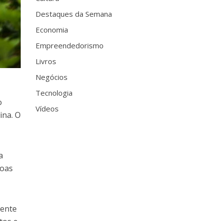
Destaques da Semana
Economia
Empreendedorismo
Livros
Negócios
Tecnologia
o
Vídeos
ina. O
a
soas
mente