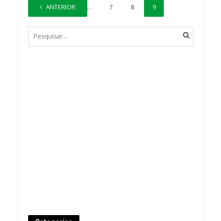
ANTERIOR
1
…
7
8
9