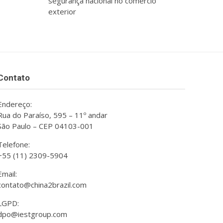
segurança nacional no comércio
exterior
Contato
Endereço:
Rua do Paraíso, 595 – 11º andar
São Paulo – CEP 04103-001
Telefone:
+55 (11) 2309-5904
Email:
contato@china2brazil.com
LGPD:
dpo@iestgroup.com