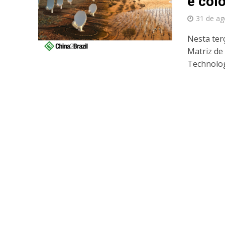
é col
31 de ag
Nesta terç
Matriz de
Technolog