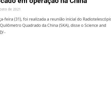
ocado em operação na China
osto de 2021
a-feira (31), foi realizada a reunião inicial do Radiotelescópi
 Quilômetro Quadrado da China (SKA), disse o Science and
y...