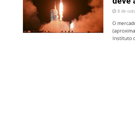
deve 
8 de out
O mercado
(aproxima
Instituto d