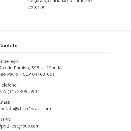
segurança nacional no comércio
exterior
Contato
Endereço:
Rua do Paraíso, 595 – 11º andar
São Paulo – CEP 04103-001
Telefone:
+55 (11) 2309-5904
Email:
contato@china2brazil.com
LGPD:
dpo@iestgroup.com