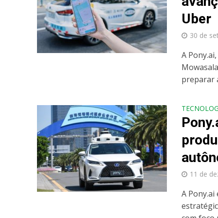
avanç
Uber
30 de se
A Pony.ai
Mowasalat
preparar a
TECNOLOG
Pony.
produ
autô
11 de d
A Pony.ai
estratégi