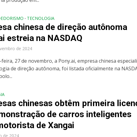
na produção em...
DEDORISMO
TECNOLOGIA
•
sa chinesa de direção autônoma
ai estreia na NASDAQ
ovembro de 2024
-feira, 27 de novembro, a Pony.ai, empresa chinesa especial
ogia de direção autônoma, foi listada oficialmente na NASD
olo...
IA
sas chinesas obtêm primeira licen
monstração de carros inteligentes
otorista de Xangai
ho de 2024