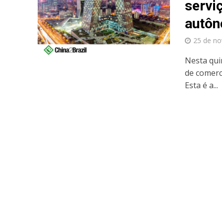
servi
autô
25 de n
Nesta quin
de comerc
Esta é a...