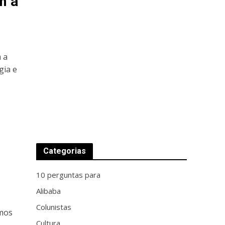
m a
 a
gia e
Categorias
10 perguntas para
Alibaba
Colunistas
omos
Cultura