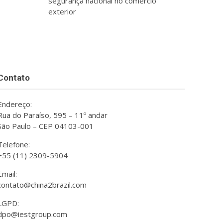
segurança nacional no comércio
exterior
Contato
Endereço:
Rua do Paraíso, 595 – 11º andar
São Paulo – CEP 04103-001
Telefone:
+55 (11) 2309-5904
Email:
contato@china2brazil.com
LGPD:
dpo@iestgroup.com