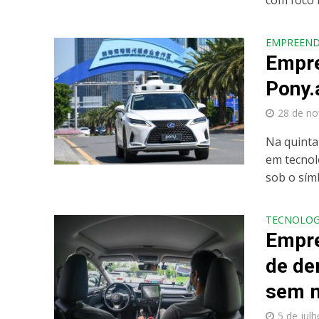
com foco 
EMPREEN
Empre
Pony.
28 de n
Na quinta
em tecnol
sob o símb
TECNOLOG
Empre
de de
sem m
5 de jul