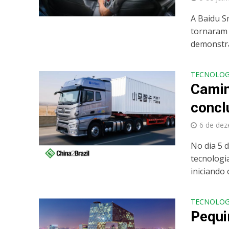
A Baidu S
tornaram 
demonstra
TECNOLOG
Camin
concl
6 de de
No dia 5 
tecnologi
iniciando o
TECNOLOG
Pequi