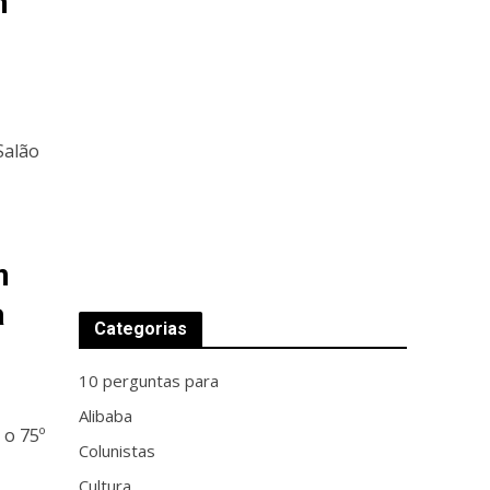
m
Salão
m
a
Categorias
10 perguntas para
Alibaba
 o 75º
Colunistas
Cultura