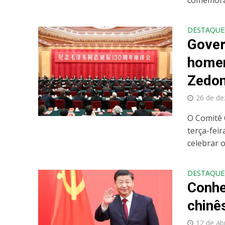
comemoraç
DESTAQUE
Gover
homen
Zedo
26 de d
O Comitê 
terça-fei
celebrar o 
DESTAQUE
Conhe
chinês
12 de ab