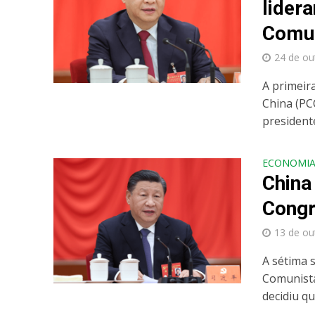
lider
Comu
24 de ou
A primeir
China (PC
presidente 
ECONOMI
​​Chin
Congr
13 de ou
A sétima 
Comunista
decidiu que