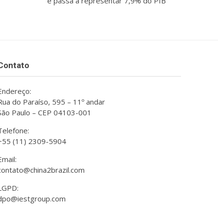
e passa a representar 7,9% do PIB
Contato
Endereço:
Rua do Paraíso, 595 – 11º andar
São Paulo – CEP 04103-001
Telefone:
+55 (11) 2309-5904
Email:
contato@china2brazil.com
LGPD:
dpo@iestgroup.com