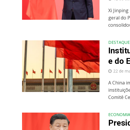
Xi Jinping
geral do 
consolidou
DESTAQUE
Insti
e do 
22 de m
A China i
instituiç
Comitê Cen
ECONOMI
Presi