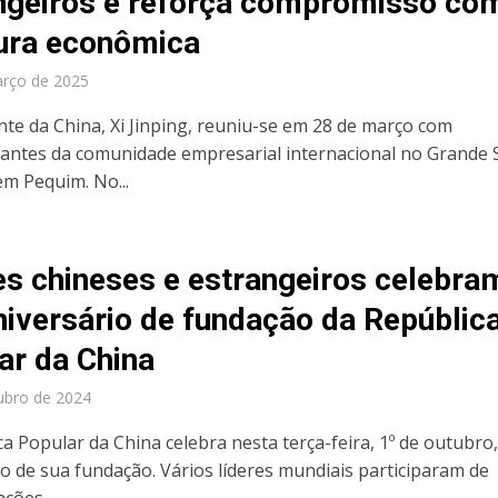
ngeiros e reforça compromisso co
ura econômica
arço de 2025
nte da China, Xi Jinping, reuniu-se em 28 de março com
antes da comunidade empresarial internacional no Grande 
em Pequim. No...
es chineses e estrangeiros celebra
niversário de fundação da Repúblic
ar da China
ubro de 2024
a Popular da China celebra nesta terça-feira, 1º de outubro,
io de sua fundação. Vários líderes mundiais participaram de