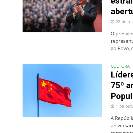
estra
abert
28 de m
O preside
represent
do Povo, 
CULTURA
Líder
75º a
Popul
1 de out
A Repúblic
aniversár