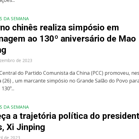
ões...
S DA SEMANA
no chinês realiza simpósio em
agem ao 130º aniversário de Mao
ng
ezembro de 2023
Central do Partido Comunista da China (PCC) promoveu, ne
ra (26) , um marcante simpósio no Grande Salão do Povo par
130º...
S DA SEMANA
ça a trajetória política do presiden
, Xi Jinping
ril de 2023