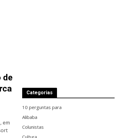
o de
rca
Categorias
10 perguntas para
Alibaba
), em
Colunistas
sort
Cultura