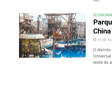
foi...
ECONOMI
Parqu
China
24 de fe
O distrit
Universal
teste do ap