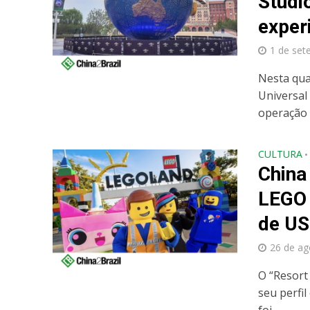
Studi
exper
1 de set
Nesta qua
Universal 
operação 
CULTURA
•
China
LEGO 
de US
26 de ag
O “Resort
seu perfil