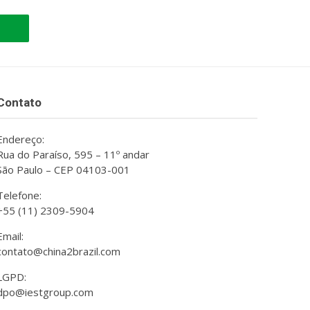
Contato
Endereço:
Rua do Paraíso, 595 – 11º andar
São Paulo – CEP 04103-001
Telefone:
+55 (11) 2309-5904
Email:
contato@china2brazil.com
LGPD:
dpo@iestgroup.com