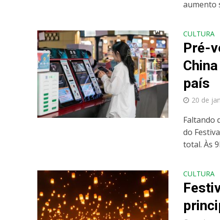
aumento si
CULTURA
Pré-v
China
país
20 de ja
Faltando 
do Festiv
total. Às 9h
CULTURA
Festi
princi