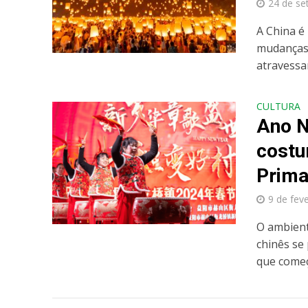
24 de se
A China é
mudanças 
atravessar
CULTURA
Ano N
costu
Prima
9 de fev
O ambient
chinês se
que começa