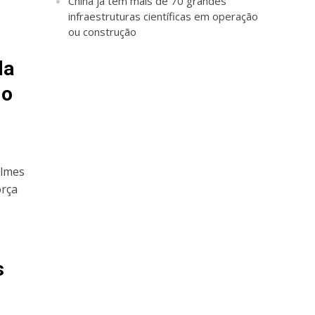
China já tem mais de 70 grandes
infraestruturas científicas em operação
ou construção
da
do
ilmes
orça
s