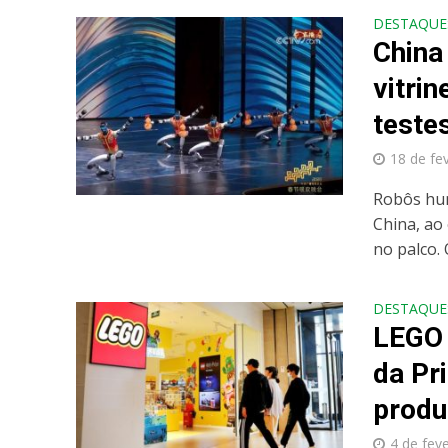
DESTAQUE
China
vitri
testes
18 de fe
Robôs hum
China, ao
no palco. 
DESTAQUE
LEGO 
da Pr
produ
4 de fev