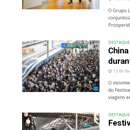
O Grupo L
conjuntos
Prosperid
DESTAQUE
China
duran
13 de fe
O movimen
do Festiva
viagens en
DESTAQUE
Festi