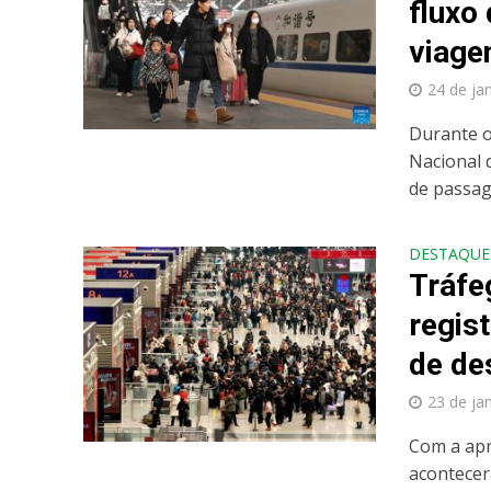
fluxo
viage
24 de ja
Durante o
Nacional 
de passage
DESTAQUE
Tráfe
regis
de de
23 de ja
Com a apr
acontecer