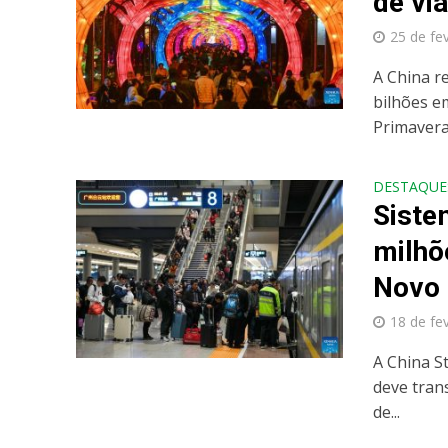
de vi
25 de fe
A China r
bilhões em
Primavera.
DESTAQUE
Siste
milhõ
Novo 
18 de fe
A China S
deve tran
de...