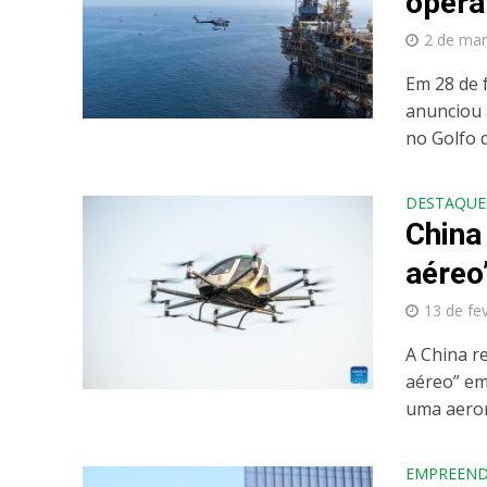
opera
2 de mar
Em 28 de 
anunciou 
no Golfo d
DESTAQUE
China 
aéreo
13 de fe
A China re
aéreo” em
uma aeron
EMPREEN