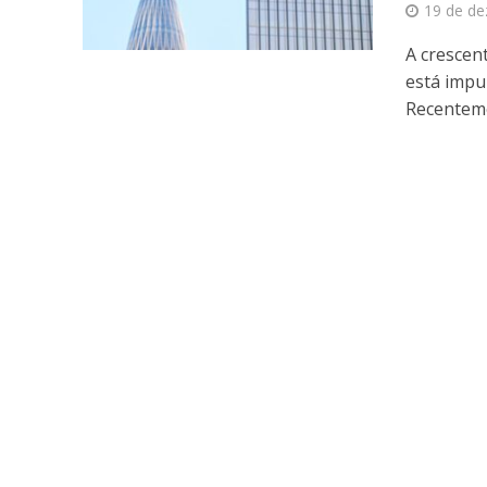
19 de d
A crescent
está impu
Recenteme