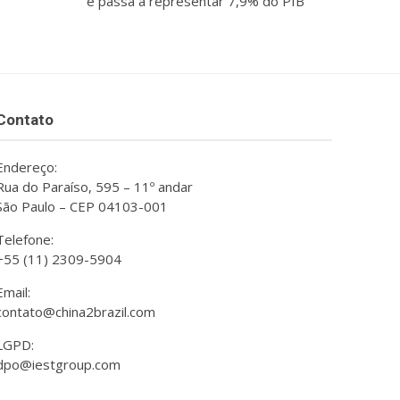
e passa a representar 7,9% do PIB
Contato
Endereço:
Rua do Paraíso, 595 – 11º andar
São Paulo – CEP 04103-001
Telefone:
+55 (11) 2309-5904
Email:
contato@china2brazil.com
LGPD:
dpo@iestgroup.com