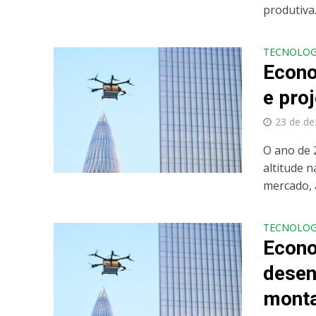
produtiva.
TECNOLOG
Econo
e pro
23 de d
O ano de 
altitude 
mercado, a
TECNOLOG
Econo
desen
monta