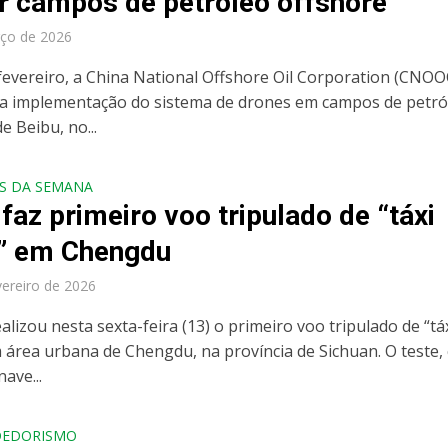
r campos de petróleo offshore
ço de 2026
fevereiro, a China National Offshore Oil Corporation (CNOO
a implementação do sistema de drones em campos de petró
e Beibu, no...
S DA SEMANA
faz primeiro voo tripulado de “táxi
” em Chengdu
vereiro de 2026
alizou nesta sexta-feira (13) o primeiro voo tripulado de “tá
 área urbana de Chengdu, na província de Sichuan. O teste,
ave...
DEDORISMO