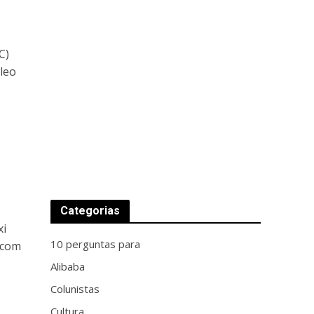
C)
leo
Categorias
xi
10 perguntas para
 com
Alibaba
Colunistas
Cultura