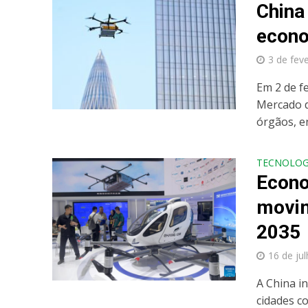
China
econo
3 de fev
Em 2 de f
Mercado d
órgãos, en
TECNOLOG
Econo
movim
2035
16 de ju
A China in
cidades c