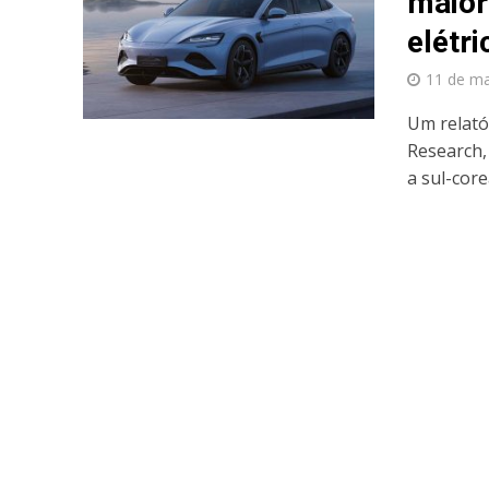
maior
elétr
11 de ma
Um relató
Research,
a sul-core