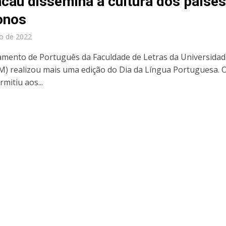
cau dissemina a cultura dos paíse
onos
o de 2022
mento de Português da Faculdade de Letras da Universidad
) realizou mais uma edição do Dia da Língua Portuguesa. 
mitiu aos...