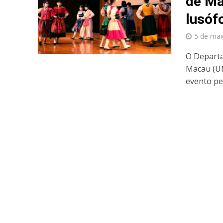
de Ma
lusóf
5 de mai
O Departa
Macau (UM
evento per