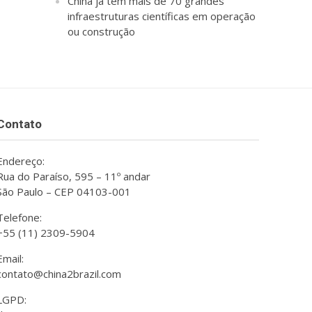
China já tem mais de 70 grandes
infraestruturas científicas em operação
ou construção
Contato
Endereço:
Rua do Paraíso, 595 – 11º andar
São Paulo – CEP 04103-001
Telefone:
+55 (11) 2309-5904
Email:
contato@china2brazil.com
LGPD: