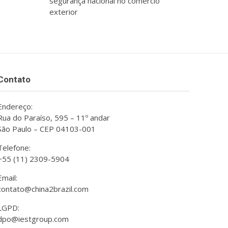
segurança nacional no comércio
exterior
Contato
Endereço:
Rua do Paraíso, 595 – 11º andar
São Paulo – CEP 04103-001
Telefone:
+55 (11) 2309-5904
Email:
contato@china2brazil.com
LGPD:
dpo@iestgroup.com